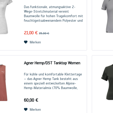
Das funktionale, atmungsaktive 2-
Wege-Stretchmaterial vereint
Baumwolle für hohen Tragekomfort mit
feuchtigeitsabweisendem Polyester und
schützt so gegen Überhitzen oder
Auskühlen. Zudem ist es
21,00 €
35,00 €
schnelltrocknend.
Merken
Agner Hemp/DST Tanktop Women
Für kühle und komfortable Klettertage
– das Agner Hemp Tank besteht aus
einem speziell entwickelten Alpine-
Hemp-Materialmix (70% Baumwolle,
30% Hanf) und zeichnet sich vor allem
durch seine natürlichen, pflegeleichten
60,00 €
und...
Merken