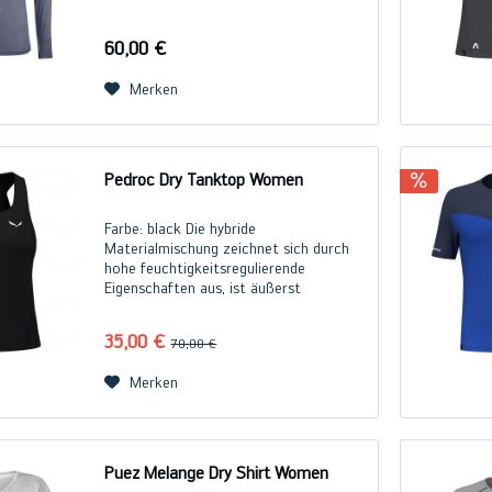
mechanischem Stretch sowie einer sehr
leichten, nahezu netzähnlichen Haptik.
60,00 €
Es ist aus...
Merken
Pedroc Dry Tanktop Women
Farbe: black Die hybride
Materialmischung zeichnet sich durch
hohe feuchtigkeitsregulierende
Eigenschaften aus, ist äußerst
atmungsaktiv und schnelltrocknend.
Neben dem hohen Tragekomfort
35,00 €
70,00 €
punktet das Tanktop mit seinem
klassischen,...
Merken
Puez Melange Dry Shirt Women