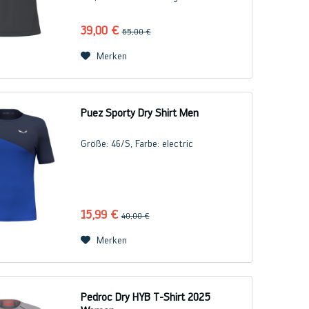
schnelltrocknend. Neben dem hohen
Tragekomfort punktet das Tanktop mit
39,00 €
65,00 €
seinem klassischen, zeitlosen...
Merken
Puez Sporty Dry Shirt Men
Größe: 46/S, Farbe: electric
15,99 €
40,00 €
Merken
Pedroc Dry HYB T-Shirt 2025