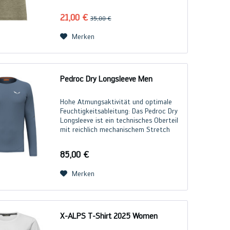
funktionale, atmungsaktive 2-Wege-
Stretchmaterial vereint Baumwolle für
21,00 €
35,00 €
hohen Tragekomfort mit...
Merken
Pedroc Dry Longsleeve Men
Hohe Atmungsaktivität und optimale
Feuchtigkeitsableitung: Das Pedroc Dry
Longsleeve ist ein technisches Oberteil
mit reichlich mechanischem Stretch
sowie einer sehr leichten, nahezu
netzähnlichen Haptik. Es ist aus schnell
85,00 €
trocknenden...
Merken
X-ALPS T-Shirt 2025 Women