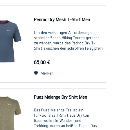
Pedroc Dry Mesh T-Shirt Men
Um den vielseitigen Anforderungen
schneller Speed Hiking Touren gerecht
zu werden, wurde das Pedroc Dry T-
Shirt zwischen den schroffen Felsgipfeln
der Dolomiten entwickelt – und genau
hier ausgiebig getestet. Das T-Shirt
65,00 €
besteht aus...
Merken
Puez Melange Dry Shirt Men
Das Puez Melange Tee ist ein
funktionales T-Shirt aus Dry'ton
Baumwolle für Wander- und
Trekkingtouren an heißen Tagen. Das