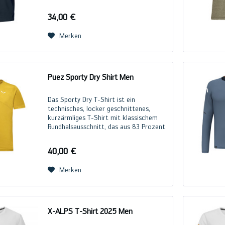
vorgewaschen Farbe: French Navy
34,00 €
Merken
Puez Sporty Dry Shirt Men
Das Sporty Dry T-Shirt ist ein
technisches, locker geschnittenes,
kurzärmliges T-Shirt mit klassischem
Rundhalsausschnitt, das aus 83 Prozent
recyceltem Polyester besteht. Das
funktionale Shirt besticht vor allem
40,00 €
durch seinen Komfort...
Merken
X-ALPS T-Shirt 2025 Men