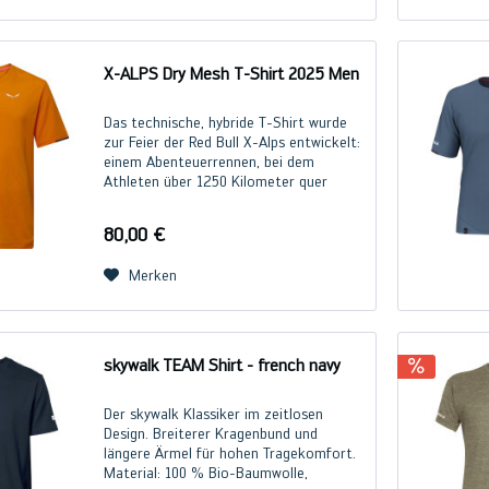
X-ALPS Dry Mesh T-Shirt 2025 Men
Das technische, hybride T-Shirt wurde
zur Feier der Red Bull X-Alps entwickelt:
einem Abenteuerrennen, bei dem
Athleten über 1250 Kilometer quer
durch die Alpen wandern, laufen,
klettern und mit dem Gleitschirm
80,00 €
fliegen. Das T-Shirt...
Merken
skywalk TEAM Shirt - french navy
Der skywalk Klassiker im zeitlosen
Design. Breiterer Kragenbund und
längere Ärmel für hohen Tragekomfort.
Material: 100 % Bio-Baumwolle,